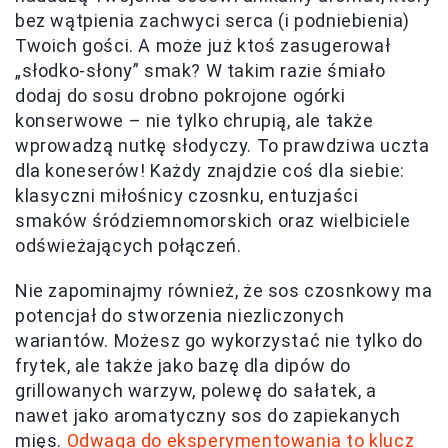
bez wątpienia zachwyci serca (i podniebienia)
Twoich gości. A może już ktoś zasugerował
„słodko-słony” smak? W takim razie śmiało
dodaj do sosu drobno pokrojone ogórki
konserwowe – nie tylko chrupią, ale także
wprowadzą nutkę słodyczy. To prawdziwa uczta
dla koneserów! Każdy znajdzie coś dla siebie:
klasyczni miłośnicy czosnku, entuzjaści
smaków śródziemnomorskich oraz wielbiciele
odświeżających połączeń.
Nie zapominajmy również, że sos czosnkowy ma
potencjał do stworzenia niezliczonych
wariantów. Możesz go wykorzystać nie tylko do
frytek, ale także jako bazę dla dipów do
grillowanych warzyw, polewę do sałatek, a
nawet jako aromatyczny sos do zapiekanych
mięs.
Odwaga do eksperymentowania to klucz