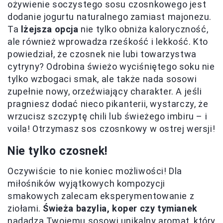
ożywienie soczystego sosu czosnkowego jest
dodanie jogurtu naturalnego zamiast majonezu.
Ta
lżejsza opcja
nie tylko obniża kaloryczność,
ale również wprowadza rześkość i lekkość. Kto
powiedział, że czosnek nie lubi towarzystwa
cytryny? Odrobina świeżo wyciśniętego soku nie
tylko wzbogaci smak, ale także nada sosowi
zupełnie nowy, orzeźwiający charakter. A jeśli
pragniesz dodać nieco pikanterii, wystarczy, że
wrzucisz szczyptę chili lub świeżego imbiru – i
voila! Otrzymasz sos czosnkowy w ostrej wersji!
Nie tylko czosnek!
Oczywiście to nie koniec możliwości! Dla
miłośników wyjątkowych kompozycji
smakowych zalecam eksperymentowanie z
ziołami.
Świeża bazylia, koper czy tymianek
nadadzą Twojemu sosowi unikalny aromat, który