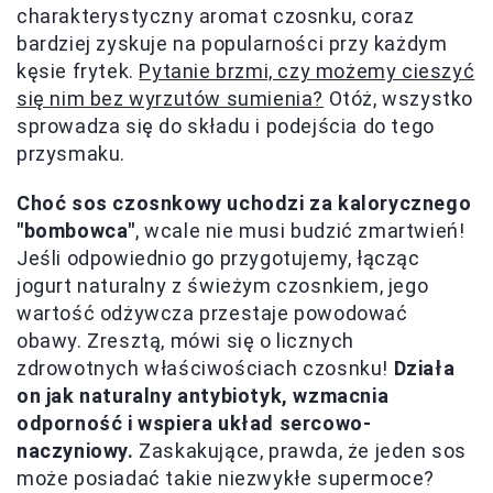
charakterystyczny aromat czosnku, coraz
bardziej zyskuje na popularności przy każdym
kęsie frytek.
Pytanie brzmi, czy możemy cieszyć
się nim bez wyrzutów sumienia?
Otóż, wszystko
sprowadza się do składu i podejścia do tego
przysmaku.
Choć sos czosnkowy uchodzi za kalorycznego
"bombowca"
, wcale nie musi budzić zmartwień!
Jeśli odpowiednio go przygotujemy, łącząc
jogurt naturalny z świeżym czosnkiem, jego
wartość odżywcza przestaje powodować
obawy. Zresztą, mówi się o licznych
zdrowotnych właściwościach czosnku!
Działa
on jak naturalny antybiotyk, wzmacnia
odporność i wspiera układ sercowo-
naczyniowy.
Zaskakujące, prawda, że jeden sos
może posiadać takie niezwykłe supermoce?