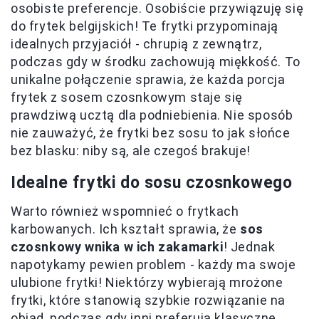
osobiste preferencje. Osobiście przywiązuję się
do frytek belgijskich! Te frytki przypominają
idealnych przyjaciół - chrupią z zewnątrz,
podczas gdy w środku zachowują miękkość. To
unikalne połączenie sprawia, że każda porcja
frytek z sosem czosnkowym staje się
prawdziwą ucztą dla podniebienia. Nie sposób
nie zauważyć, że frytki bez sosu to jak słońce
bez blasku: niby są, ale czegoś brakuje!
Idealne frytki do sosu czosnkowego
Warto również wspomnieć o frytkach
karbowanych. Ich kształt sprawia, że
sos
czosnkowy wnika w ich zakamarki
! Jednak
napotykamy pewien problem - każdy ma swoje
ulubione frytki! Niektórzy wybierają mrożone
frytki, które stanowią szybkie rozwiązanie na
obiad, podczas gdy inni preferują klasyczne,