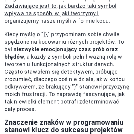
Zadziwiające jest to, jak bardzo taki symbol
wpływa na sposób, w jaki tworzymy i
organizujemy nasze myśli w formie kodu.
Kiedy myślę o "]}," przypominam sobie chwile
spędzone na kodowaniu różnych projektów. To
był
niezwykle emocjonujący czas prób oraz
błędów
, a każdy z symboli pełnił ważną rolę w
tworzeniu funkcjonalnych struktur danych.
Często stawałem się detektywem, próbując
zrozumieć, dlaczego coś nie działa, aż w końcu
odkrywałem, że brakujący "}" stanowił przyczynę
moich frustracji. To naprawdę fascynujące, jak
tak niewielki element potrafi zdeterminować
cały proces.
Znaczenie znaków w programowaniu
stanowi klucz do sukcesu projektów