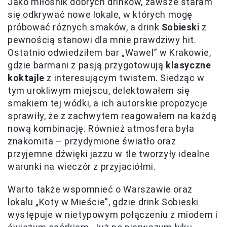
Jako miłośnik dobrych drinków, zawsze staram
się odkrywać nowe lokale, w których mogę
próbować różnych smaków, a drink
Sobieski
z
pewnością stanowi dla mnie prawdziwy hit.
Ostatnio odwiedziłem bar „Wawel” w Krakowie,
gdzie barmani z pasją przygotowują
klasyczne
koktajle
z interesującym twistem. Siedząc w
tym urokliwym miejscu, delektowałem się
smakiem tej wódki, a ich autorskie propozycje
sprawiły, że z zachwytem reagowałem na każdą
nową kombinację. Również atmosfera była
znakomita – przydymione światło oraz
przyjemne dźwięki jazzu w tle tworzyły idealne
warunki na wieczór z przyjaciółmi.
Warto także wspomnieć o Warszawie oraz
lokalu „Koty w Mieście”, gdzie drink
Sobieski
występuje w nietypowym połączeniu z miodem i