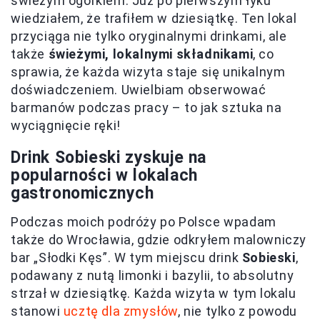
świeżym ogórkiem. Już po pierwszym łyku
wiedziałem, że trafiłem w dziesiątkę. Ten lokal
przyciąga nie tylko oryginalnymi drinkami, ale
także
świeżymi, lokalnymi składnikami
, co
sprawia, że każda wizyta staje się unikalnym
doświadczeniem. Uwielbiam obserwować
barmanów podczas pracy – to jak sztuka na
wyciągnięcie ręki!
Drink Sobieski zyskuje na
popularności w lokalach
gastronomicznych
Podczas moich podróży po Polsce wpadam
także do Wrocławia, gdzie odkryłem malowniczy
bar „Słodki Kęs”. W tym miejscu drink
Sobieski
,
podawany z nutą limonki i bazylii, to absolutny
strzał w dziesiątkę. Każda wizyta w tym lokalu
stanowi
ucztę dla zmysłów
, nie tylko z powodu