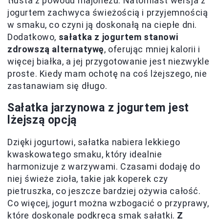
tłusta z powodu majonezu. Natomiast wersja z
jogurtem zachwyca świeżością i przyjemnością
w smaku, co czyni ją doskonałą na ciepłe dni.
Dodatkowo,
sałatka z jogurtem stanowi
zdrowszą alternatywę
, oferując mniej kalorii i
więcej białka, a jej przygotowanie jest niezwykle
proste. Kiedy mam ochotę na coś lżejszego, nie
zastanawiam się długo.
Sałatka jarzynowa z jogurtem jest
lżejszą opcją
Dzięki jogurtowi, sałatka nabiera lekkiego
kwaskowatego smaku, który idealnie
harmonizuje z warzywami. Czasami dodaję do
niej świeże zioła, takie jak koperek czy
pietruszka, co jeszcze bardziej ożywia całość.
Co więcej, jogurt można wzbogacić o przyprawy,
które doskonale podkręcą smak sałatki.
Z