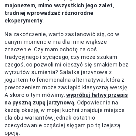
majonezem, mimo wszystkich jego zalet,
trudniej wprowadzać różnorodne
eksperymenty
.
Na zakończenie, warto zastanowić się, co w
danym momencie ma dla mnie większe
znaczenie. Czy mam ochotę na coś
tradycyjnego i sycącego, czy może szukam
czegoś, co pozwoli mi cieszyć się smakiem bez
wyrzutów sumienia? Sałatka jarzynowa z
jogurtem to fenomenalna alternatywa, która z
powodzeniem może zastąpić klasyczną wersję.
A skoro o tym mówimy,
wypróbuj łatwy przepis
na pyszną zupę jarzynową
. Odpowiednia na
każdą okazję, w mojej kuchni znajduje miejsce
dla obu wariantów, jednak ostatnio
zdecydowanie częściej sięgam po tę lżejszą
opcję.