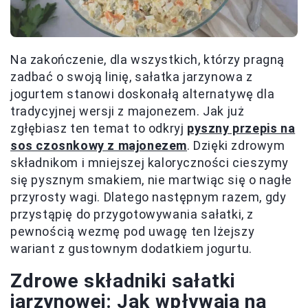
Na zakończenie, dla wszystkich, którzy pragną
zadbać o swoją linię, sałatka jarzynowa z
jogurtem stanowi doskonałą alternatywę dla
tradycyjnej wersji z majonezem. Jak już
zgłębiasz ten temat to odkryj
pyszny przepis na
sos czosnkowy z majonezem
. Dzięki zdrowym
składnikom i mniejszej kaloryczności cieszymy
się pysznym smakiem, nie martwiąc się o nagłe
przyrosty wagi. Dlatego następnym razem, gdy
przystąpię do przygotowywania sałatki, z
pewnością wezmę pod uwagę ten lżejszy
wariant z gustownym dodatkiem jogurtu.
Zdrowe składniki sałatki
jarzynowej: Jak wpływają na