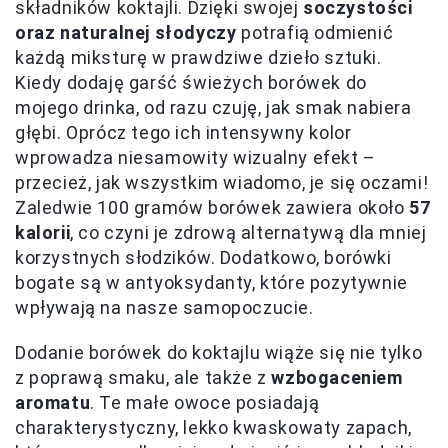
składników koktajli. Dzięki swojej
soczystości
oraz naturalnej słodyczy
potrafią odmienić
każdą miksturę w prawdziwe dzieło sztuki.
Kiedy dodaję garść świeżych borówek do
mojego drinka, od razu czuję, jak smak nabiera
głębi. Oprócz tego ich intensywny kolor
wprowadza niesamowity wizualny efekt –
przecież, jak wszystkim wiadomo, je się oczami!
Zaledwie 100 gramów borówek zawiera około
57
kalorii
, co czyni je zdrową alternatywą dla mniej
korzystnych słodzików. Dodatkowo, borówki
bogate są w antyoksydanty, które pozytywnie
wpływają na nasze samopoczucie.
Dodanie borówek do koktajlu wiąże się nie tylko
z poprawą smaku, ale także z
wzbogaceniem
aromatu
. Te małe owoce posiadają
charakterystyczny, lekko kwaskowaty zapach,