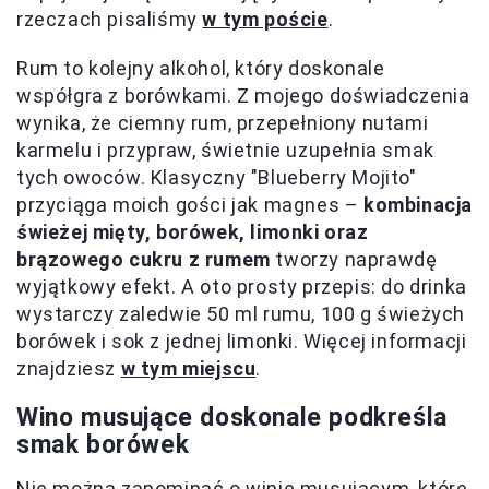
rzeczach pisaliśmy
w tym poście
.
Rum to kolejny alkohol, który doskonale
współgra z borówkami. Z mojego doświadczenia
wynika, że ciemny rum, przepełniony nutami
karmelu i przypraw, świetnie uzupełnia smak
tych owoców. Klasyczny "Blueberry Mojito"
przyciąga moich gości jak magnes –
kombinacja
świeżej mięty, borówek, limonki oraz
brązowego cukru z rumem
tworzy naprawdę
wyjątkowy efekt. A oto prosty przepis: do drinka
wystarczy zaledwie 50 ml rumu, 100 g świeżych
borówek i sok z jednej limonki. Więcej informacji
znajdziesz
w tym miejscu
.
Wino musujące doskonale podkreśla
smak borówek
Nie można zapominać o winie musującym, które