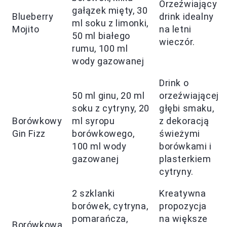
Orzeźwiający
gałązek mięty, 30
Blueberry
drink idealny
ml soku z limonki,
Mojito
na letni
50 ml białego
wieczór.
rumu, 100 ml
wody gazowanej
Drink o
50 ml ginu, 20 ml
orzeźwiającej
soku z cytryny, 20
głębi smaku,
Borówkowy
ml syropu
z dekoracją
Gin Fizz
borówkowego,
świeżymi
100 ml wody
borówkami i
gazowanej
plasterkiem
cytryny.
2 szklanki
Kreatywna
borówek, cytryna,
propozycja
pomarańcza,
na większe
Borówkowa