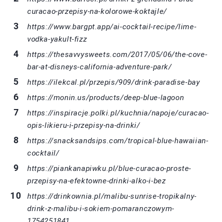
curacao-przepisy-na-kolorowe-koktajle/
https://www.bargpt.app/ai-cocktail-recipe/lime-
vodka-yakult-fizz
https://thesavvysweets.com/2017/05/06/the-cove-
bar-at-disneys-california-adventure-park/
https://ilekcal.pl/przepis/909/drink-paradise-bay
https://monin.us/products/deep-blue-lagoon
https://inspiracje.polki.pl/kuchnia/napoje/curacao-
opis-likieru-i-przepisy-na-drinki/
https://snacksandsips.com/tropical-blue-hawaiian-
cocktail/
https://piankanapiwku.pl/blue-curacao-proste-
przepisy-na-efektowne-drinki-alko-i-bez
https://drinkownia.pl/malibu-sunrise-tropikalny-
drink-z-malibu-i-sokiem-pomaranczowym-
1754251841