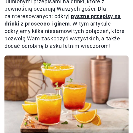
ulubionymi przepisami na drinki, które z
pewnością oczarują Waszych gości. Dla
zainteresowanych: odkryj
pyszne przepisy na
drinki z prosecco i ginem
. W tym artykule
odkryjemy kilka niesamowitych połączeń, które
pozwolą Wam zaskoczyć wszystkich, a także
dodać odrobinę blasku letnim wieczorom!