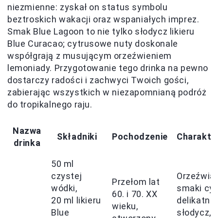
niezmienne: zyskał on status symbolu
beztroskich wakacji oraz wspaniałych imprez.
Smak Blue Lagoon to nie tylko słodycz likieru
Blue Curacao; cytrusowe nuty doskonale
współgrają z musującym orzeźwieniem
lemoniady. Przygotowanie tego drinka na pewno
dostarczy radości i zachwyci Twoich gości,
zabierając wszystkich w niezapomnianą podróż
do tropikalnego raju.
Nazwa
Składniki
Pochodzenie
Charakte
drinka
50 ml
czystej
Orzeźwia
Przełom lat
wódki,
smaki cyt
60. i 70. XX
20 ml likieru
delikatna
wieku,
Blue
słodycz,