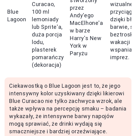
stworzony
Curacao,
wizualne
przez
Blue
100 ml
przyciąga
Andy'ego
Lagoon
lemoniady
dzięki błę
MacElhone'a
lub Sprite'a,
barwie, s
w barze
duża porcja
beztroski
Harry's New
lodu,
wakacji i
York w
plasterek
wspaniał
Paryżu
pomarańczy
imprez.
(dekoracja)
Ciekawostką o Blue Lagoon jest to, że jego
intensywny kolor uzyskiwany dzięki likierowi
Blue Curacao nie tylko zachwyca wzrok, ale
także wpływa na percepcję smaku – badania
wykazały, że intensywne barwy napojów
mogą sprawiać, że drinki wydają się
smaczniejsze i bardziej orzeźwiające.