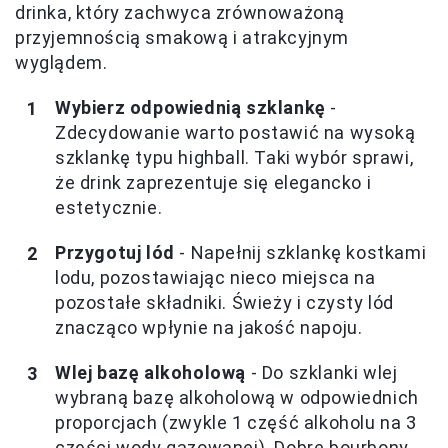
drinka, który zachwyca zrównoważoną
przyjemnością smakową i atrakcyjnym
wyglądem.
Wybierz odpowiednią szklankę
-
Zdecydowanie warto postawić na wysoką
szklankę typu highball. Taki wybór sprawi,
że drink zaprezentuje się elegancko i
estetycznie.
Przygotuj lód
- Napełnij szklankę kostkami
lodu, pozostawiając nieco miejsca na
pozostałe składniki. Świeży i czysty lód
znacząco wpłynie na jakość napoju.
Wlej bazę alkoholową
- Do szklanki wlej
wybraną bazę alkoholową w odpowiednich
proporcjach (zwykle 1 część alkoholu na 3
części wody gazowanej). Dobre bourbony,