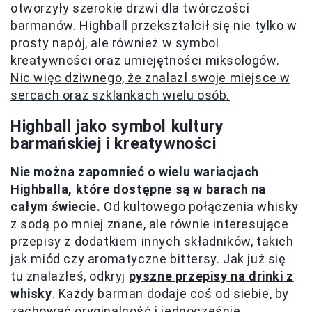
otworzyły szerokie drzwi dla twórczości
barmanów. Highball przekształcił się nie tylko w
prosty napój, ale również w symbol
kreatywności oraz umiejętności miksologów.
Nic więc dziwnego, że znalazł swoje miejsce w
sercach oraz szklankach wielu osób.
Highball jako symbol kultury
barmańskiej i kreatywności
Nie można zapomnieć o wielu wariacjach
Highballa, które dostępne są w barach na
całym świecie.
Od kultowego połączenia whisky
z sodą po mniej znane, ale równie interesujące
przepisy z dodatkiem innych składników, takich
jak miód czy aromatyczne bittersy. Jak już się
tu znalazłeś, odkryj
pyszne przepisy na drinki z
whisky
. Każdy barman dodaje coś od siebie, by
zachować oryginalność i jednocześnie