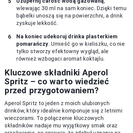
Uzupełnij całość wodą gazowaną
,
wlewając 30 ml na sam koniec. Dzięki temu
bąbelki unoszą się na powierzchni, a drink
zyskuje lekkość.
Na koniec udekoruj drinka plasterkiem
pomarańczy
. Umieść go w kieliszku, co nie
tylko stworzy efektowny wygląd, ale
również wzbogaci aromat koktajlu.
Kluczowe składniki Aperol
Spritz – co warto wiedzieć
przed przygotowaniem?
Aperol Spritz to jeden z moich ulubionych
drinków, który idealnie komponuje się z letnimi
wieczorami. To połączenie kluczowych
składników nadaje mu wyjątkowy smak oraz
orzeźwienie, co sprawia, że zdobył uznanie na