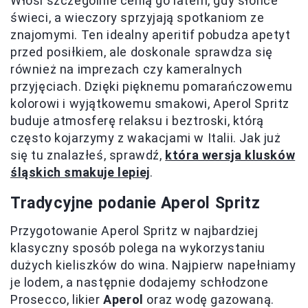
Włosi szczególnie cenią go latem, gdy słońce
świeci, a wieczory sprzyjają spotkaniom ze
znajomymi. Ten idealny aperitif pobudza apetyt
przed posiłkiem, ale doskonale sprawdza się
również na imprezach czy kameralnych
przyjęciach. Dzięki pięknemu pomarańczowemu
kolorowi i wyjątkowemu smakowi, Aperol Spritz
buduje atmosferę relaksu i beztroski, którą
często kojarzymy z wakacjami w Italii. Jak już
się tu znalazłeś, sprawdź,
która wersja klusków
śląskich smakuje lepiej
.
Tradycyjne podanie Aperol Spritz
Przygotowanie Aperol Spritz w najbardziej
klasyczny sposób polega na wykorzystaniu
dużych kieliszków do wina. Najpierw napełniamy
je lodem, a następnie dodajemy schłodzone
Prosecco, likier
Aperol
oraz wodę gazowaną.