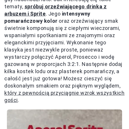
tematy,
spróbuj orzeźwiającego drinka z
arbuzem i Sprite
. Jego
intensywny
pomarańczowy kolor
oraz orzeźwiający smak
świetnie komponują się z ciepłymi wieczorami,
wspaniałymi spotkaniami ze znajomymi oraz
eleganckimi przyjęciami. Wykonanie tego
klasyka jest niezwykle proste, ponieważ
wystarczy połączyć Aperol, Prosecco i wodę
gazowaną w proporcjach 3:2:1. Następnie dodaj
kilka kostek lodu oraz plasterek pomarańczy, a
całość jest już gotowa! Możesz cieszyć się
doskonałym smakiem oraz pięknym wyglądem,
który z pewnością przyciągnie wzrok wszystkich
gości
.