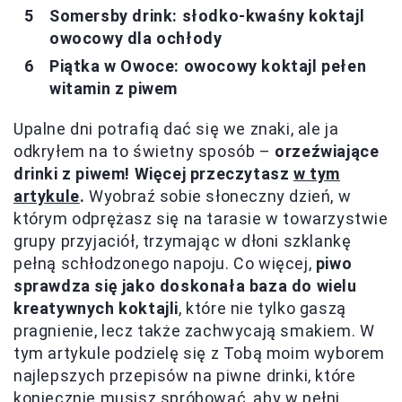
Somersby drink: słodko-kwaśny koktajl
owocowy dla ochłody
Piątka w Owoce: owocowy koktajl pełen
witamin z piwem
Upalne dni potrafią dać się we znaki, ale ja
odkryłem na to świetny sposób –
orzeźwiające
drinki z piwem! Więcej przeczytasz
w tym
artykule
.
Wyobraź sobie słoneczny dzień, w
którym odprężasz się na tarasie w towarzystwie
grupy przyjaciół, trzymając w dłoni szklankę
pełną schłodzonego napoju. Co więcej,
piwo
sprawdza się jako doskonała baza do wielu
kreatywnych koktajli
, które nie tylko gaszą
pragnienie, lecz także zachwycają smakiem. W
tym artykule podzielę się z Tobą moim wyborem
najlepszych przepisów na piwne drinki, które
koniecznie musisz spróbować, aby w pełni