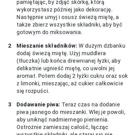
pamiętając, by zdjąć skórkę, którą
wykorzystasz później jako dekorację.
Następnie umyj i osusz świeżą miętę, a
także zbierz wszystkie składniki, aby być
gotowym do miksowania.
Mieszanie składników:
W dużym dzbanku
dodaj świeżą miętę. Użyj muddlera
(tłuczka) lub końca drewnianej łyżki, aby
delikatnie ugnieść miętę, co uwolni jej
aromat. Potem dodaj 2 łyżki cukru oraz sok
z limonki, mieszając, aż cukier całkowicie
się rozpuści.
Dodawanie piwa:
Teraz czas na dodanie
piwa jasnego do mieszanki. Wlej je powoli,
aby uniknąć nadmiernego pienienia.
Ostrożnie zamieszaj całość, łącząc
wszystkie składniki, ale staraj się nie