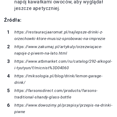
napój kawałkami owoców, aby wyglądał
jeszcze apetyczniej.
Źródła:
https://restauracjaaromat.pl/najlepsze-drinki-z-
orzechowki-ktore-musisz-sprobowac-na-imprezie
https://www.zakumaj.pl/artykuly/orzezwiajace-
napoje-z-piwem-na-lato.html
https://www.atbmarket.com/ru/catalog/292-alkogol-
i-tyutyun/f/micnist%3D04060
https://miksologia.pl/blog/drink/lemon-garage-
drink/
https://farsonsdirect.com/products/farsons-
traditional-shandy-glass-bottle
https://www.dowozimy.pl/przepisy/przepis-na-drinki-
piwne