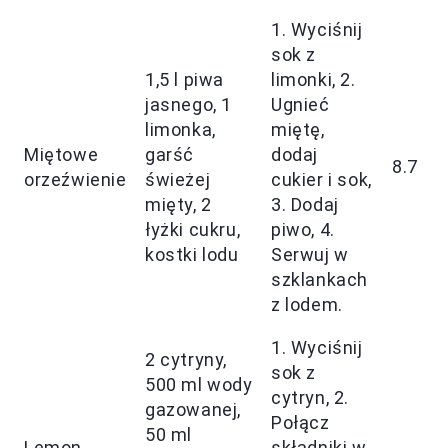
1. Wyciśnij
sok z
1,5 l piwa
limonki, 2.
jasnego, 1
Ugnieć
limonka,
miętę,
Miętowe
garść
dodaj
8.7
orzeźwienie
świeżej
cukier i sok,
mięty, 2
3. Dodaj
łyżki cukru,
piwo, 4.
kostki lodu
Serwuj w
szklankach
z lodem.
1. Wyciśnij
2 cytryny,
sok z
500 ml wody
cytryn, 2.
gazowanej,
Połącz
50 ml
Lemon
składniki w