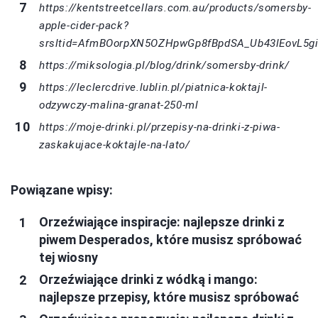
https://kentstreetcellars.com.au/products/somersby-
apple-cider-pack?
srsltid=AfmBOorpXN5OZHpwGp8fBpdSA_Ub43lEovL5gi
https://miksologia.pl/blog/drink/somersby-drink/
https://leclercdrive.lublin.pl/piatnica-koktajl-
odzywczy-malina-granat-250-ml
https://moje-drinki.pl/przepisy-na-drinki-z-piwa-
zaskakujace-koktajle-na-lato/
Powiązane wpisy:
Orzeźwiające inspiracje: najlepsze drinki z
piwem Desperados, które musisz spróbować
tej wiosny
Orzeźwiające drinki z wódką i mango:
najlepsze przepisy, które musisz spróbować