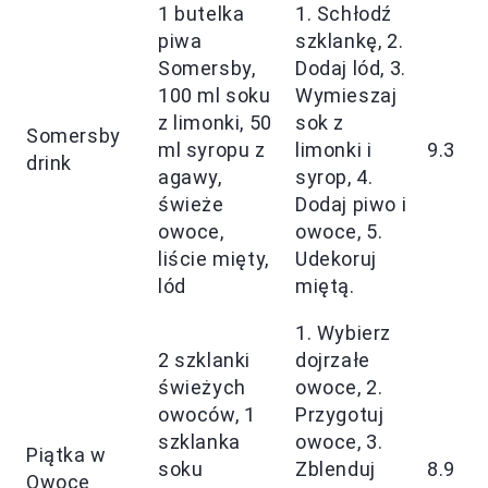
1 butelka
1. Schłodź
piwa
szklankę, 2.
Somersby,
Dodaj lód, 3.
100 ml soku
Wymieszaj
z limonki, 50
sok z
Somersby
ml syropu z
limonki i
9.3
drink
agawy,
syrop, 4.
świeże
Dodaj piwo i
owoce,
owoce, 5.
liście mięty,
Udekoruj
lód
miętą.
1. Wybierz
2 szklanki
dojrzałe
świeżych
owoce, 2.
owoców, 1
Przygotuj
szklanka
owoce, 3.
Piątka w
soku
Zblenduj
8.9
Owoce