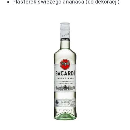
Plasterek świeżego ananasa (do dekoracji)