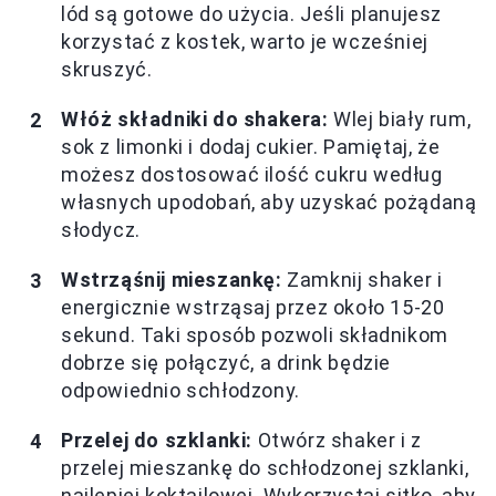
lód są gotowe do użycia. Jeśli planujesz
korzystać z kostek, warto je wcześniej
skruszyć.
Włóż składniki do shakera:
Wlej biały rum,
sok z limonki i dodaj cukier. Pamiętaj, że
możesz dostosować ilość cukru według
własnych upodobań, aby uzyskać pożądaną
słodycz.
Wstrząśnij mieszankę:
Zamknij shaker i
energicznie wstrząsaj przez około 15-20
sekund. Taki sposób pozwoli składnikom
dobrze się połączyć, a drink będzie
odpowiednio schłodzony.
Przelej do szklanki:
Otwórz shaker i z
przelej mieszankę do schłodzonej szklanki,
najlepiej koktajlowej. Wykorzystaj sitko, aby