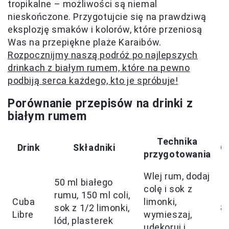
tropikalne – możliwości są niemal
nieskończone. Przygotujcie się na prawdziwą
eksplozję smaków i kolorów, które przeniosą
Was na przepiękne plaże Karaibów.
Rozpocznijmy naszą podróż po najlepszych
drinkach z białym rumem, które na pewno
podbiją serca każdego, kto je spróbuje!
Porównanie przepisów na drinki z
białym rumem
Technika
Drink
Składniki
O
przygotowania
Wlej rum, dodaj
50 ml białego
colę i sok z
rumu, 150 ml coli,
Cuba
limonki,
sok z 1/2 limonki,
8
Libre
wymieszaj,
lód, plasterek
udekoruj i