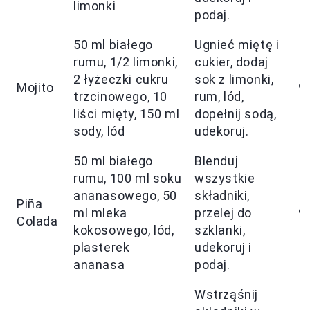
limonki
podaj.
50 ml białego
Ugnieć miętę i
rumu, 1/2 limonki,
cukier, dodaj
2 łyżeczki cukru
sok z limonki,
Mojito
9
trzcinowego, 10
rum, lód,
liści mięty, 150 ml
dopełnij sodą,
sody, lód
udekoruj.
50 ml białego
Blenduj
rumu, 100 ml soku
wszystkie
ananasowego, 50
składniki,
Piña
ml mleka
przelej do
9
Colada
kokosowego, lód,
szklanki,
plasterek
udekoruj i
ananasa
podaj.
Wstrząśnij