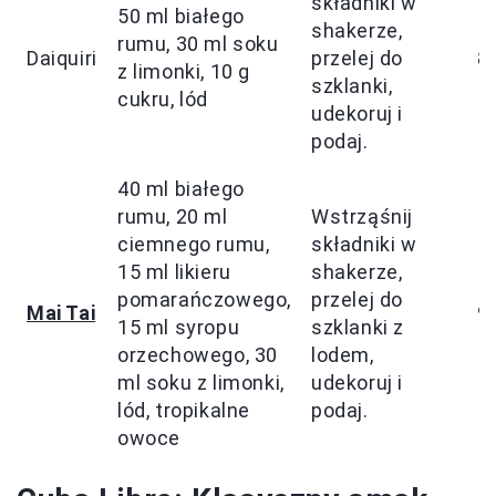
składniki w
50 ml białego
shakerze,
rumu, 30 ml soku
Daiquiri
przelej do
8
z limonki, 10 g
szklanki,
cukru, lód
udekoruj i
podaj.
40 ml białego
rumu, 20 ml
Wstrząśnij
ciemnego rumu,
składniki w
15 ml likieru
shakerze,
pomarańczowego,
przelej do
Mai Tai
9
15 ml syropu
szklanki z
orzechowego, 30
lodem,
ml soku z limonki,
udekoruj i
lód, tropikalne
podaj.
owoce