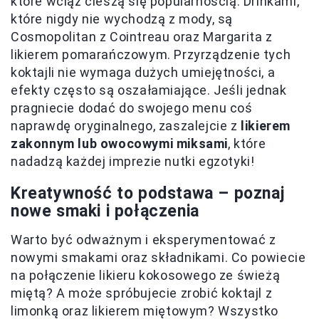
które wciąż cieszą się popularnością. Drinkami,
które nigdy nie wychodzą z mody, są
Cosmopolitan z Cointreau oraz Margarita z
likierem pomarańczowym. Przyrządzenie tych
koktajli nie wymaga dużych umiejętności, a
efekty często są oszałamiające. Jeśli jednak
pragniecie dodać do swojego menu coś
naprawdę oryginalnego, zaszalejcie z
likierem
zakonnym lub owocowymi miksami
, które
nadadzą każdej imprezie nutki egzotyki!
Kreatywność to podstawa – poznaj
nowe smaki i połączenia
Warto być odważnym i eksperymentować z
nowymi smakami oraz składnikami. Co powiecie
na połączenie likieru kokosowego ze świeżą
miętą? A może spróbujecie zrobić koktajl z
limonką oraz likierem miętowym? Wszystko