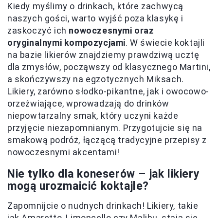
Kiedy myślimy o drinkach, które zachwycą
naszych gości, warto wyjść poza klasykę i
zaskoczyć ich
nowoczesnymi oraz
oryginalnymi kompozycjami
. W świecie koktajli
na bazie likierów znajdziemy prawdziwą ucztę
dla zmysłów, począwszy od klasycznego Martini,
a skończywszy na egzotycznych Miksach.
Likiery, zarówno słodko-pikantne, jak i owocowo-
orzeźwiające, wprowadzają do drinków
niepowtarzalny smak, który uczyni każde
przyjęcie niezapomnianym. Przygotujcie się na
smakową podróż, łączącą tradycyjne przepisy z
nowoczesnymi akcentami!
Nie tylko dla koneserów – jak likiery
mogą urozmaicić koktajle?
Zapomnijcie o nudnych drinkach! Likiery, takie
jak Amaretto, Limoncello czy Malibu, stają się