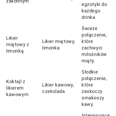
zakonnym
egzotyki do
każdego
drinka.
Świeże
połączenie,
Likier
Likier miętowy,
które
miętowy z
limonka
zachwyci
limonką
miłośników
mięty.
Słodkie
połączenie,
Koktajl z
Likier kawowy,
które
likierem
czekolada
zaskoczy
kawowym
smakoszy
kawy.
Interesujące