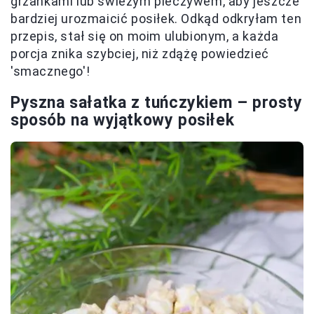
grzankami lub świeżym pieczywem, aby jeszcze
bardziej urozmaicić posiłek. Odkąd odkryłam ten
przepis, stał się on moim ulubionym, a każda
porcja znika szybciej, niż zdążę powiedzieć
'smacznego'!
Pyszna sałatka z tuńczykiem – prosty
sposób na wyjątkowy posiłek