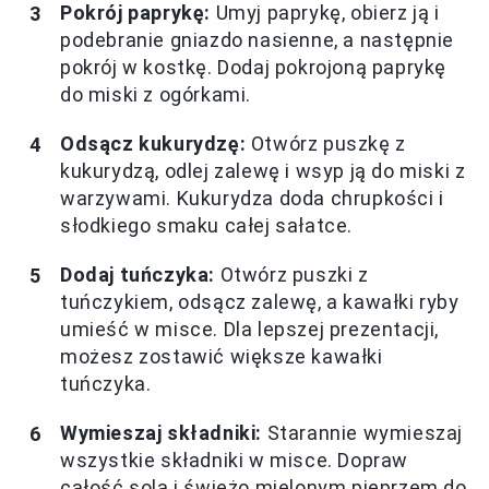
Pokrój paprykę:
Umyj paprykę, obierz ją i
podebranie gniazdo nasienne, a następnie
pokrój w kostkę. Dodaj pokrojoną paprykę
do miski z ogórkami.
Odsącz kukurydzę:
Otwórz puszkę z
kukurydzą, odlej zalewę i wsyp ją do miski z
warzywami. Kukurydza doda chrupkości i
słodkiego smaku całej sałatce.
Dodaj tuńczyka:
Otwórz puszki z
tuńczykiem, odsącz zalewę, a kawałki ryby
umieść w misce. Dla lepszej prezentacji,
możesz zostawić większe kawałki
tuńczyka.
Wymieszaj składniki:
Starannie wymieszaj
wszystkie składniki w misce. Dopraw
całość solą i świeżo mielonym pieprzem do