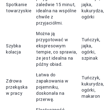
Spotkanie
zaledwie 15 minut,
jajka,
towarzyskie
idealna na wspólne
kukurydza,
chwile z
ogórki
przyjaciółmi.
Można ją
przygotować w
Tuńczyk,
Szybka
ekspresowym
jajka,
kolacja
tempie, co sprawia,
ogórki,
że jest idealna na
szpinak
późny obiad.
Łatwa do
Tuńczyk,
Zdrowa
zapakowania w
kukurydza,
przekąska
pojemniku,
ogórki,
w pracy
doskonała na
makaron
przerwę.
Elastyczność