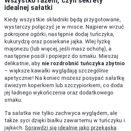
Wszystko razem, czyli sekrety
idealnej sałatki
Kiedy wszystkie składniki będą przygotowane,
wystarczy połączyć je w misce. Najpierw wrzuć
pokrojone ogórki, następnie dodaj tuńczyka,
kukurydzę oraz posiekane jajka. Wlej łyżkę
majonezu (lub więcej, jeśli masz ochotę), a
następnie posól i popieprz do smaku. Mieszaj
delikatnie, aby
nie rozdrobnić tuńczyka zbytnio
– większe kawałki wyglądają szczególnie
apetycznie! Na koniec możesz posypać sałatkę
świeżym koperkiem lub szczypiorkiem, co doda
jej ładnego wykończenia oraz dodatkowego
smaku.
Ta sałatka nie tylko zachwyca wyglądem, ale
także syci dzięki białku zawartemu w tuńczyku i
jajkach.
Sprawdzi się idealnie jako przekąska