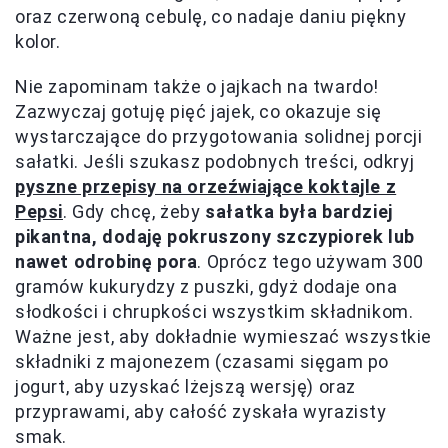
oraz czerwoną cebulę, co nadaje daniu piękny
kolor.
Nie zapominam także o jajkach na twardo!
Zazwyczaj gotuję pięć jajek, co okazuje się
wystarczające do przygotowania solidnej porcji
sałatki. Jeśli szukasz podobnych treści, odkryj
pyszne przepisy na orzeźwiające koktajle z
Pepsi
. Gdy chcę, żeby
sałatka była bardziej
pikantna, dodaję pokruszony szczypiorek lub
nawet odrobinę pora
. Oprócz tego używam 300
gramów kukurydzy z puszki, gdyż dodaje ona
słodkości i chrupkości wszystkim składnikom.
Ważne jest, aby dokładnie wymieszać wszystkie
składniki z majonezem (czasami sięgam po
jogurt, aby uzyskać lżejszą wersję) oraz
przyprawami, aby całość zyskała wyrazisty
smak.