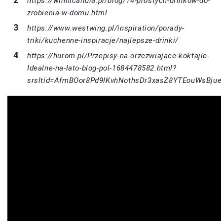
https://winnicalidla.pl/blog/14-prostych-drinkow-do-
zrobienia-w-domu.html
https://www.westwing.pl/inspiration/porady-
triki/kuchenne-inspiracje/najlepsze-drinki/
https://hurom.pl/Przepisy-na-orzezwiajace-koktajle-
Idealne-na-lato-blog-pol-1684478582.html?
srsltid=AfmBOor8Pd9IKvhNothsDr3xasZ8YTEouWsBju