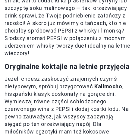
smak, warto dodać kilka plasterków cytryny lub
szczyptę soku malinowego — taki orzeźwiający
drink sprawi, że Twoje podniebienie zatańczy z
radości! A skoro już mówimy o tańcach, kto nie
chciałby spróbować PEPSI z whisky i limonką?
Słodszy aromat PEPSI w połączeniu z mocnym
uderzeniem whisky tworzy duet idealny na letnie
wieczory!
Oryginalne koktajle na letnie przyjęcia
Jeżeli chcesz zaskoczyć znajomych czymś
nietypowym, spróbuj przygotować
Kalimocho
,
hiszpański klasyk doskonały na gorące dni.
Wymieszaj równe części schłodzonego
czerwonego wina z PEPSI i dodaj kostki lodu. Na
pewno zauważysz, jak wszyscy zaczynają
sięgać po ten orzeźwiający napój. Dla
miłośników egzotyki mam też kokosowe