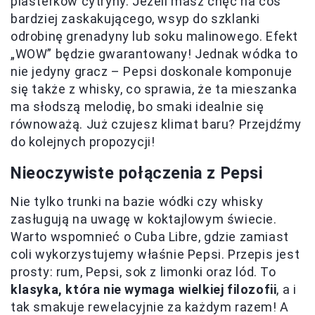
plasterków cytryny. Jeżeli masz chęć na coś
bardziej zaskakującego, wsyp do szklanki
odrobinę grenadyny lub soku malinowego. Efekt
„WOW” będzie gwarantowany! Jednak wódka to
nie jedyny gracz – Pepsi doskonale komponuje
się także z whisky, co sprawia, że ta mieszanka
ma słodszą melodię, bo smaki idealnie się
równoważą. Już czujesz klimat baru? Przejdźmy
do kolejnych propozycji!
Nieoczywiste połączenia z Pepsi
Nie tylko trunki na bazie wódki czy whisky
zasługują na uwagę w koktajlowym świecie.
Warto wspomnieć o Cuba Libre, gdzie zamiast
coli wykorzystujemy właśnie Pepsi. Przepis jest
prosty: rum, Pepsi, sok z limonki oraz lód. To
klasyka, która nie wymaga wielkiej filozofii
, a i
tak smakuje rewelacyjnie za każdym razem! A