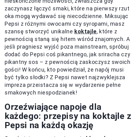
nieskończone możliwości, zwłaszcza gdy
zaczynasz łączyć smaki, które na pierwszy rzut
oka mogą wydawać się niecodzienne. Miksując
Pepsi z różnymi owocami czy syropami, masz
szansę stworzyć unikalne
koktajle
, które z
pewnością staną się hitem wśród znajomych. A
jeśli pragniesz wyjść poza mainstream, spróbuj
dodać do Pepsi coś pikantnego, jak sriracha czy
pikantny sos – z pewnością zaskoczysz swoich
gości! W końcu, kto powiedział, że napój musi
być tylko słodki? Z Pepsi nawet najzwyklejsza
impreza przeistacza się w wydarzenie pełne
smakowych niespodzianek!
Orzeźwiające napoje dla
każdego: przepisy na koktajle z
Pepsi na każdą okazję