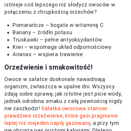
istnieje coś lepszego niż słodycz owoców w
połączeniu z chrupkością orzechów?
Pomarańcze – bogate w witaminę C
Banany – źródło potasu
Truskawki – pełne antyoksydantów
Kiwi – wspomaga układ odpornościowy
Ananas – wspiera trawienie
Orzeźwienie i smakowitość!
Owoce w sałatce doskonale nawadniają
organizm, zwłaszcza w upalne dni. Wszyscy
zdają sobie sprawę, jak istotne jest picie wody,
jednak odrobina smaku z całą pewnością nigdy
nie zaszkodzi!
Sałatka owocowa stanowi
prawdziwe orzeźwienie, które gasi pragnienie
lepiej niż niejeden napój gazowany
, a przy tym
nie obciąża nas pustymi kaloriami. Dlatego