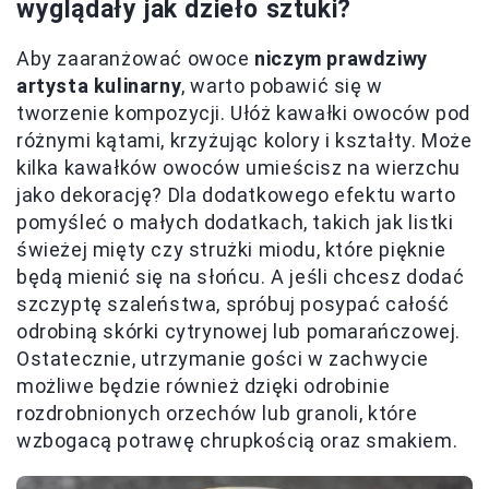
wyglądały jak dzieło sztuki?
Aby zaaranżować owoce
niczym prawdziwy
artysta kulinarny
, warto pobawić się w
tworzenie kompozycji. Ułóż kawałki owoców pod
różnymi kątami, krzyżując kolory i kształty. Może
kilka kawałków owoców umieścisz na wierzchu
jako dekorację? Dla dodatkowego efektu warto
pomyśleć o małych dodatkach, takich jak listki
świeżej mięty czy strużki miodu, które pięknie
będą mienić się na słońcu. A jeśli chcesz dodać
szczyptę szaleństwa, spróbuj posypać całość
odrobiną skórki cytrynowej lub pomarańczowej.
Ostatecznie, utrzymanie gości w zachwycie
możliwe będzie również dzięki odrobinie
rozdrobnionych orzechów lub granoli, które
wzbogacą potrawę chrupkością oraz smakiem.