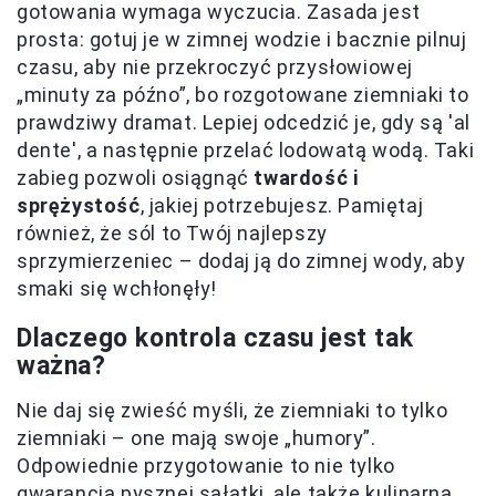
gotowania wymaga wyczucia. Zasada jest
prosta: gotuj je w zimnej wodzie i bacznie pilnuj
czasu, aby nie przekroczyć przysłowiowej
„minuty za późno”, bo rozgotowane ziemniaki to
prawdziwy dramat. Lepiej odcedzić je, gdy są 'al
dente', a następnie przelać lodowatą wodą. Taki
zabieg pozwoli osiągnąć
twardość i
sprężystość
, jakiej potrzebujesz. Pamiętaj
również, że sól to Twój najlepszy
sprzymierzeniec – dodaj ją do zimnej wody, aby
smaki się wchłonęły!
Dlaczego kontrola czasu jest tak
ważna?
Nie daj się zwieść myśli, że ziemniaki to tylko
ziemniaki – one mają swoje „humory”.
Odpowiednie przygotowanie to nie tylko
gwarancja pysznej sałatki, ale także kulinarna