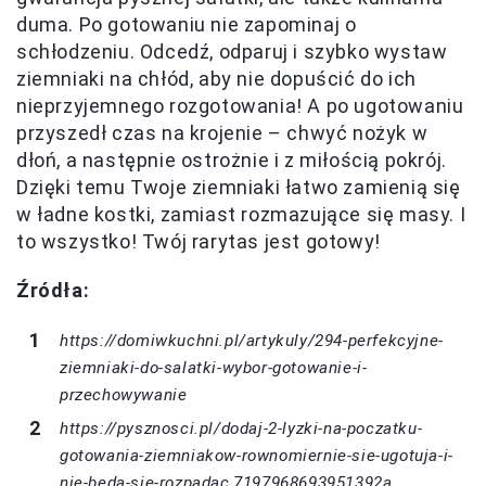
duma. Po gotowaniu nie zapominaj o
schłodzeniu. Odcedź, odparuj i szybko wystaw
ziemniaki na chłód, aby nie dopuścić do ich
nieprzyjemnego rozgotowania! A po ugotowaniu
przyszedł czas na krojenie – chwyć nożyk w
dłoń, a następnie ostrożnie i z miłością pokrój.
Dzięki temu Twoje ziemniaki łatwo zamienią się
w ładne kostki, zamiast rozmazujące się masy. I
to wszystko! Twój rarytas jest gotowy!
Źródła:
https://domiwkuchni.pl/artykuly/294-perfekcyjne-
ziemniaki-do-salatki-wybor-gotowanie-i-
przechowywanie
https://pysznosci.pl/dodaj-2-lyzki-na-poczatku-
gotowania-ziemniakow-rownomiernie-sie-ugotuja-i-
nie-beda-sie-rozpadac,7197968693951392a