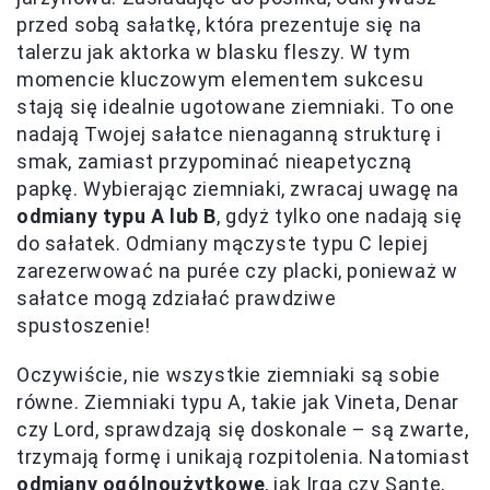
przed sobą sałatkę, która prezentuje się na
talerzu jak aktorka w blasku fleszy. W tym
momencie kluczowym elementem sukcesu
stają się idealnie ugotowane ziemniaki. To one
nadają Twojej sałatce nienaganną strukturę i
smak, zamiast przypominać nieapetyczną
papkę. Wybierając ziemniaki, zwracaj uwagę na
odmiany typu A lub B
, gdyż tylko one nadają się
do sałatek. Odmiany mączyste typu C lepiej
zarezerwować na purée czy placki, ponieważ w
sałatce mogą zdziałać prawdziwe
spustoszenie!
Oczywiście, nie wszystkie ziemniaki są sobie
równe. Ziemniaki typu A, takie jak Vineta, Denar
czy Lord, sprawdzają się doskonale – są zwarte,
trzymają formę i unikają rozpitolenia. Natomiast
odmiany ogólnoużytkowe
, jak Irga czy Sante,