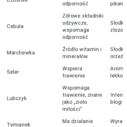
odporność
pikant
Zdrowe składniki
odżywcze,
Słodka
Cebula
wspomaga
złożon
odporność
Źródło witamin i
Słodki,
Marchewka
minerałów
orzeźw
Wspiera
Aromat
Seler
trawienie
lekko 
Wspomaga
trawienie, znane
Intens
Lubczyk
jako „zioło
błogi
miłości”
Ma działanie
Wyrazi
Tymianek