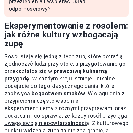
przeziębienia i wspierać układ
odpornościowy?
Eksperymentowanie z rosołem:
jak różne kultury wzbogacają
zupę
Rosół staje się jedną z tych zup, które potrafią
zjednoczyć ludzi przy stole, a przygotowanie go
przekształca się w
prawdziwą kulinarną
przygodę
. W każdym kraju istnieje unikalne
podejście do tego klasycznego dania, które
zachwyca
bogactwem smaków
. W ciągu dnia z
przyjaciółmi często wspólnie
eksperymentujemy z różnymi przyprawami oraz
dodatkami, co sprawia, że
każdy rosół przyciąga
uwagę swoją niepowtarzalnością
. Z kulturowego
punktu widzenia zupa ta nie zna granic, a