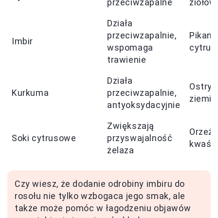
przeciwzapalne
ziołow
Działa
przeciwzapalnie,
Pikant
Imbir
wspomaga
cytru
trawienie
Działa
Ostry,
Kurkuma
przeciwzapalnie,
ziemis
antyoksydacyjnie
Zwiększają
Orzeźw
Soki cytrusowe
przyswajalność
kwaśn
żelaza
Czy wiesz, że dodanie odrobiny imbiru do
rosołu nie tylko wzbogaca jego smak, ale
także może pomóc w łagodzeniu objawów