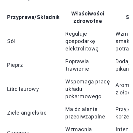
Właściwości
Przyprawa/Składnik
Sm
zdrowotne
Reguluje
Wzmac
Sól
gospodarkę
smak
elektrolitową
potra
Poprawia
Dodaje
Pieprz
trawienie
pikant
Wspomaga pracę
Aromat
Liść laurowy
układu
ziołow
pokarmowego
Ma działanie
Przyje
Ziele angielskie
przeciwzapalne
korzen
Wzmacnia
Intens
Czosnek