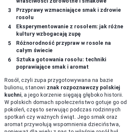
właściwości zdrowotne i smakowe
Przyprawy wzmacniające smak i zdrowie
rosołu
Eksperymentowanie z rosołem: jak różne
kultury wzbogacają zupę
Różnorodność przypraw w rosole na
całym świecie
Sztuka gotowania rosołu: techniki
poprawiające smak i aromat
Rosół, czyli zupa przygotowywana na bazie
bulionu, stanowi
znak rozpoznawczy polskiej
kuchni
, a jego korzenie sięgają głęboko historii.
W polskich domach społeczeństwo gotuje go od
pokoleń, często serwując podczas rodzinnych
spotkań czy ważnych świąt. Jego smak oraz
aromat przywołują wspomnienia dzieciństwa,
ponieważ dla wielu z nas to właśnie rosół był