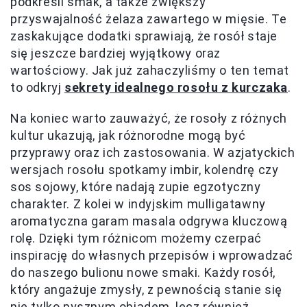
podkreśli smak, a także zwiększy
przyswajalność żelaza zawartego w mięsie. Te
zaskakujące dodatki sprawiają, że rosół staje
się jeszcze bardziej wyjątkowy oraz
wartościowy. Jak już zahaczyliśmy o ten temat
to odkryj
sekrety idealnego rosołu z kurczaka
.
Na koniec warto zauważyć, że rosoły z różnych
kultur ukazują, jak różnorodne mogą być
przyprawy oraz ich zastosowania. W azjatyckich
wersjach rosołu spotkamy imbir, kolendrę czy
sos sojowy, które nadają zupie egzotyczny
charakter. Z kolei w indyjskim mulligatawny
aromatyczna garam masala odgrywa kluczową
rolę. Dzięki tym różnicom możemy czerpać
inspirację do własnych przepisów i wprowadzać
do naszego bulionu nowe smaki. Każdy rosół,
który angażuje zmysły, z pewnością stanie się
nie tylko pysznym obiadem, lecz również