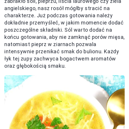
zabrakło soli, pieprzu, liścia laurowego czy ziela
angielskiego, nasz rosół mógłby stracić na
charakterze. Już podczas gotowania należy
dokładnie przemyśleć, w jakim momencie dodać
poszczególne składniki. Sól warto dodać na
końcu gotowania, aby nie zamknąć porów mięsa,
natomiast pieprz w ziarnach pozwala
intensywnie przenikać smak do bulionu. Każdy
łyk tej zupy zachwyca bogactwem aromatów
oraz głębokością smaku.