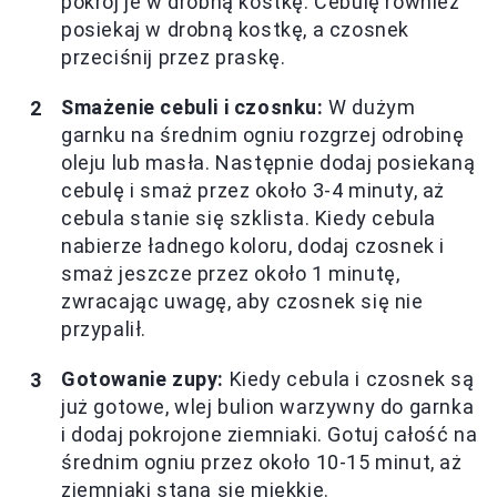
pokrój je w drobną kostkę. Cebulę również
posiekaj w drobną kostkę, a czosnek
przeciśnij przez praskę.
Smażenie cebuli i czosnku:
W dużym
garnku na średnim ogniu rozgrzej odrobinę
oleju lub masła. Następnie dodaj posiekaną
cebulę i smaż przez około 3-4 minuty, aż
cebula stanie się szklista. Kiedy cebula
nabierze ładnego koloru, dodaj czosnek i
smaż jeszcze przez około 1 minutę,
zwracając uwagę, aby czosnek się nie
przypalił.
Gotowanie zupy:
Kiedy cebula i czosnek są
już gotowe, wlej bulion warzywny do garnka
i dodaj pokrojone ziemniaki. Gotuj całość na
średnim ogniu przez około 10-15 minut, aż
ziemniaki staną się miękkie.