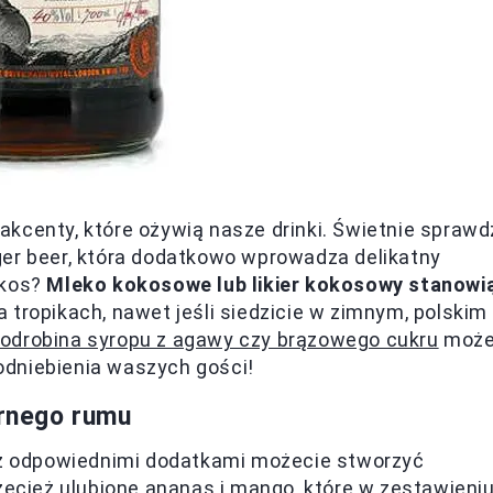
kcenty, które ożywią nasze drinki. Świetnie sprawd
ger beer, która dodatkowo wprowadza delikatny
okos?
Mleko kokosowe lub likier kokosowy stanowi
 na tropikach, nawet jeśli siedzicie w zimnym, polskim
odrobina syropu z agawy czy brązowego cukru
moż
podniebienia waszych gości!
arnego rumu
u z odpowiednimi dodatkami możecie stworzyć
zecież ulubione ananas i mango, które w zestawieni