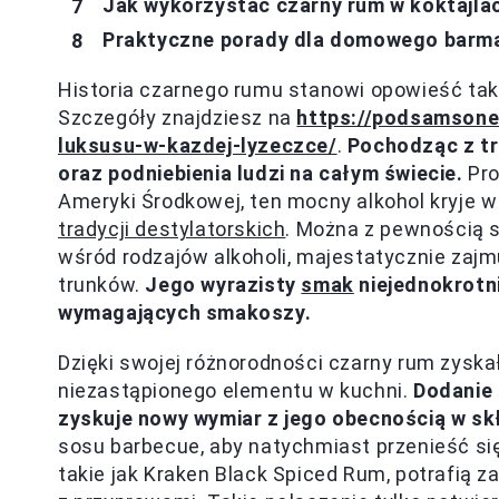
Jak wykorzystać czarny rum w koktajla
Praktyczne porady dla domowego barm
Historia czarnego rumu stanowi opowieść tak 
Szczegóły znajdziesz na
https://podsamsone
luksusu-w-kazdej-lyzeczce/
.
Pochodząc z tr
oraz podniebienia ludzi na całym świecie.
Pro
Ameryki Środkowej, ten mocny alkohol kryje w 
tradycji destylatorskich
. Można z pewnością s
wśród rodzajów alkoholi, majestatycznie zaj
trunków.
Jego wyrazisty
smak
niejednokrotni
wymagających smakoszy.
Dzięki swojej różnorodności czarny rum zyskał 
niezastąpionego elementu w kuchni.
Dodanie 
zyskuje nowy wymiar z jego obecnością w sk
sosu barbecue, aby natychmiast przenieść się
takie jak Kraken Black Spiced Rum, potrafią