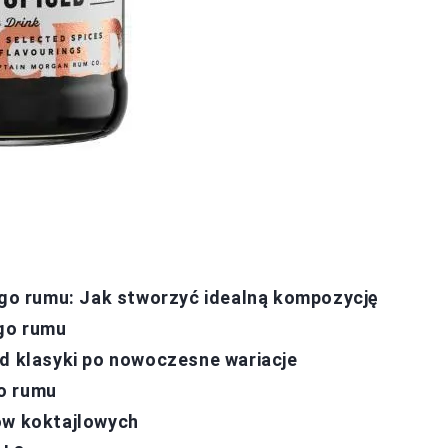
nego rumu: Jak stworzyć idealną kompozycję
ego rumu
Od klasyki po nowoczesne wariacje
o rumu
ów koktajlowych