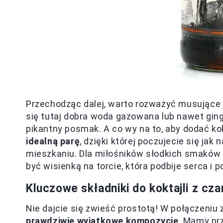
Przechodząc dalej, warto rozważyć musujące a
się tutaj dobra woda gazowana lub nawet gin
pikantny posmak. A co wy na to, aby dodać k
idealną parę
, dzięki której poczujecie się jak
mieszkaniu. Dla miłośników słodkich smaków
być wisienką na torcie, która podbije serca i 
Kluczowe składniki do koktajli z cz
Nie dajcie się zwieść prostotą! W połączeni
prawdziwie wyjątkowe kompozycje
. Mamy pr