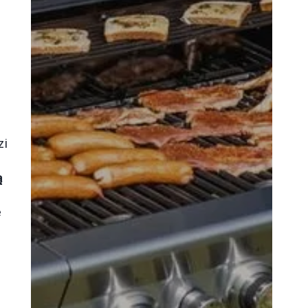
zi
ą
e
u