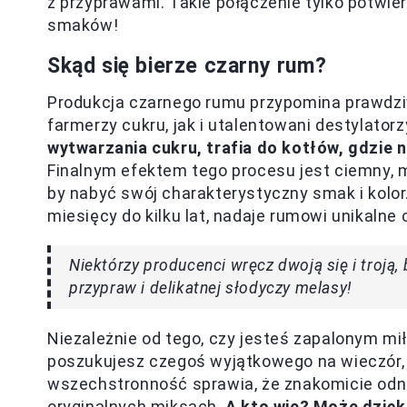
z przyprawami. Takie połączenie tylko potwie
smaków!
Skąd się bierze czarny rum?
Produkcja czarnego rumu przypomina prawdziw
farmerzy cukru, jak i utalentowani destylatorz
wytwarzania cukru, trafia do kotłów, gdzie n
Finalnym efektem tego procesu jest ciemny, 
by nabyć swój charakterystyczny smak i kolor
miesięcy do kilku lat, nadaje rumowi unikalne 
Niektórzy producenci wręcz dwoją się i troją
przypraw i delikatnej słodyczy melasy!
Niezależnie od tego, czy jesteś zapalonym mi
poszukujesz czegoś wyjątkowego na wieczór, 
wszechstronność sprawia, że znakomicie odnaj
oryginalnych miksach.
A kto wie? Może dzięk