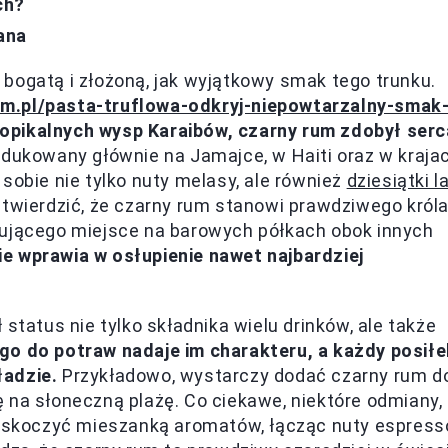
ch?
ana
bogatą i złożoną, jak wyjątkowy smak tego trunku.
m.pl/pasta-truflowa-odkryj-niepowtarzalny-smak
opikalnych wysp Karaibów, czarny rum zdobył serc
dukowany głównie na Jamajce, w Haiti oraz w kraja
sobie nie tylko nuty melasy, ale również
dziesiątki l
twierdzić, że czarny rum stanowi prawdziwego król
mującego miejsce na barowych półkach obok innych
e wprawia w osłupienie nawet najbardziej
status nie tylko składnika wielu drinków, ale także
go do potraw nadaje im charakteru, a każdy posiłe
ładzie.
Przykładowo, wystarczy dodać czarny rum d
 na słoneczną plażę. Co ciekawe, niektóre odmiany,
 zaskoczyć mieszanką aromatów, łącząc nuty espress