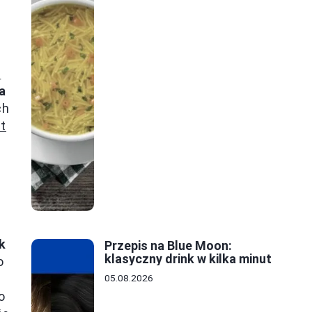
-
a
ch
at
a
k
Przepis na Blue Moon:
klasyczny drink w kilka minut
o
05.08.2026
o