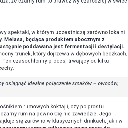
rdza, że czarny rum to prawdziwy czarodziej w świec
y spektakl, w którym uczestniczą zarówno lokalni
y.
Melasa, będąca produktem ubocznym z
astępnie poddawana jest fermentacji i destylacji.
mocny trunek, który dojrzewa w dębowych beczkach,
. Ten czasochłonny proces, trwający od kilku
cechy.
, by osiągnąć idealne połączenie smaków – owoców,
łośnikiem rumowych koktajli, czy po prostu
czarny rum na pewno Cię nie zawiedzie. Jego
duje się zarówno w klasycznych drinkach, jak i w
i czarnemu rumowi odkryjesz nową pasję do