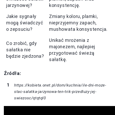
jarzynowej?
konsystencję.
Jakie sygnały
Zmiany koloru, plamki,
mogą świadczyć
nieprzyjemny zapach,
o zepsuciu?
mushowata konsystencja.
Unikać mrożenia z
Co zrobić, gdy
majonezem, najlepiej
sałatka nie
przygotować świeżą
będzie zjedzona?
sałatkę.
Źródła:
https://kobieta.onet.pl/dom/kuchnia/ile-dni-moze-
stac-salatka-jarzynowa-ten-trik-przedluzy-jej-
swiezosc/qtqtql0