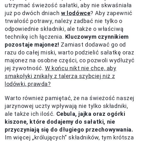
utrzymać świeżość sałatki, aby nie skwaśniała
już po dwóch dniach
w lodówce
? Aby zapewnić
trwałość potrawy, należy zadbać nie tylko o
odpowiednie składniki, ale także o właściwą
technikę ich łączenia.
Kluczowym czynnikiem
pozostaje majonez!
Zamiast dodawać go od
razu do całej miski, warto podzielić sałatkę oraz
majonez na osobne części, co pozwoli wydłużyć
jej żywotność.
W końcu nikt nie chce, aby
smakołyki znikały z talerza szybciej niż z
lodówki, prawda?
Warto również pamiętać, że na świeżość naszej
jarzynowej uczty wpływają nie tylko składniki,
ale także ich ilość.
Cebula, jajka oraz ogórki
kiszone, które dodajemy do sałatki, nie
przyczyniają się do długiego przechowywania.
Im więcej „królujących” składników, tym krótsza