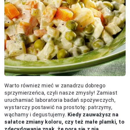
Warto również mieć w zanadrzu dobrego
sprzymierzeńca, czyli nasze zmysły! Zamiast
uruchamiać laboratoria badań spożywczych,
wystarczy postawić na prostotę: patrzymy,
wąchamy i degustujemy.
Kiedy zauważysz na
sałatce zmiany koloru, czy też małe plamki, to
zdecydowanie znak, że pora się z nią