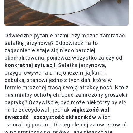
Odwieczne pytanie brzmi: czy można zamrażać
sałatkę jarzynową? Odpowiedź na to
zagadnienie staje się nieco bardziej
skomplikowana, ponieważ wszystko zależy od
konkretnej sytuacji
! Sałatka jarzynowa,
przygotowywana z majonezem, jajkami i
cebulką, stanowi jedno z tych dań, które w
formie mrożonej tracą swoją atrakcyjność. Kto z
nas miałby ochotę chrupać zamrożony groszek i
paprykę? Oczywiście, być może niektórzy by się
na to zdecydowali, jednak
większość woli
świeżość i soczystość składników
w ich
naturalnej postaci. Dlatego lepiej zainwestować
w pojemniczek do lodówki, aby cieszyć się