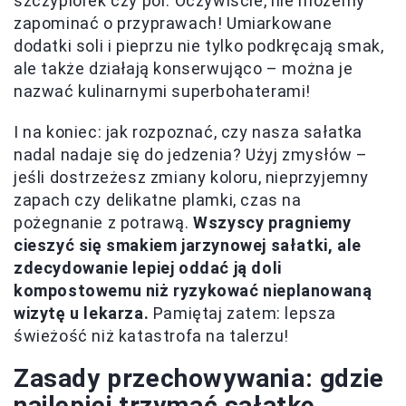
szczypiorek czy por. Oczywiście, nie możemy
zapominać o przyprawach! Umiarkowane
dodatki soli i pieprzu nie tylko podkręcają smak,
ale także działają konserwująco – można je
nazwać kulinarnymi superbohaterami!
I na koniec: jak rozpoznać, czy nasza sałatka
nadal nadaje się do jedzenia? Użyj zmysłów –
jeśli dostrzeżesz zmiany koloru, nieprzyjemny
zapach czy delikatne plamki, czas na
pożegnanie z potrawą.
Wszyscy pragniemy
cieszyć się smakiem jarzynowej sałatki, ale
zdecydowanie lepiej oddać ją doli
kompostowemu niż ryzykować nieplanowaną
wizytę u lekarza.
Pamiętaj zatem: lepsza
świeżość niż katastrofa na talerzu!
Zasady przechowywania: gdzie
najlepiej trzymać sałatkę