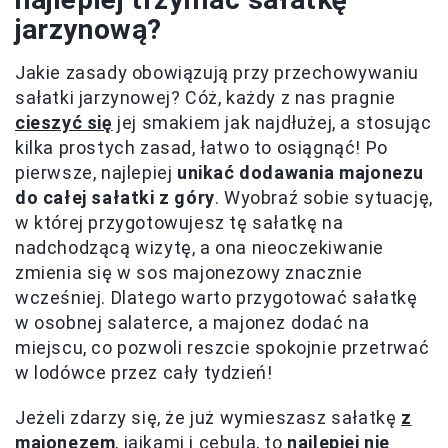
jarzynową?
Jakie zasady obowiązują przy przechowywaniu
sałatki jarzynowej? Cóż, każdy z nas pragnie
cieszyć się
jej smakiem jak najdłużej, a stosując
kilka prostych zasad, łatwo to osiągnąć! Po
pierwsze, najlepiej
unikać dodawania majonezu
do całej sałatki z góry
. Wyobraź sobie sytuację,
w której przygotowujesz tę sałatkę na
nadchodzącą wizytę, a ona nieoczekiwanie
zmienia się w sos majonezowy znacznie
wcześniej. Dlatego warto przygotować sałatkę
w osobnej salaterce, a majonez dodać na
miejscu, co pozwoli reszcie spokojnie przetrwać
w lodówce przez cały tydzień!
Jeżeli zdarzy się, że już wymieszasz sałatkę
z
majonezem
, jajkami i cebulą, to
najlepiej nie