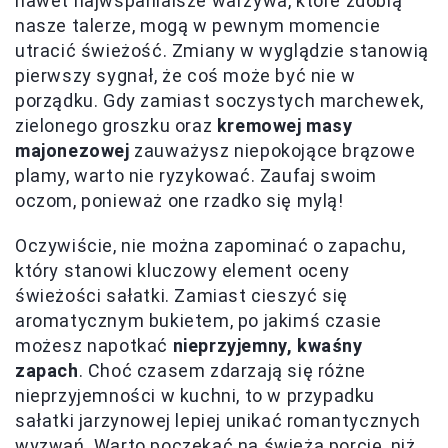
nawet najwspanialsze warzywa, które zdobią
nasze talerze, mogą w pewnym momencie
utracić świeżość. Zmiany w wyglądzie stanowią
pierwszy sygnał, że coś może być nie w
porządku. Gdy zamiast soczystych marchewek,
zielonego groszku oraz
kremowej masy
majonezowej
zauważysz niepokojące brązowe
plamy, warto nie ryzykować. Zaufaj swoim
oczom, ponieważ one rzadko się mylą!
Oczywiście, nie można zapominać o zapachu,
który stanowi kluczowy element oceny
świeżości sałatki. Zamiast cieszyć się
aromatycznym bukietem, po jakimś czasie
możesz napotkać
nieprzyjemny, kwaśny
zapach
. Choć czasem zdarzają się różne
nieprzyjemności w kuchni, to w przypadku
sałatki jarzynowej lepiej unikać romantycznych
wyzwań. Warto poczekać na świeżą porcję, niż