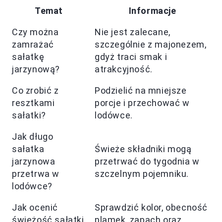
Temat
Informacje
Czy można
Nie jest zalecane,
zamrażać
szczególnie z majonezem,
sałatkę
gdyż traci smak i
jarzynową?
atrakcyjność.
Co zrobić z
Podzielić na mniejsze
resztkami
porcje i przechować w
sałatki?
lodówce.
Jak długo
sałatka
Świeże składniki mogą
jarzynowa
przetrwać do tygodnia w
przetrwa w
szczelnym pojemniku.
lodówce?
Jak ocenić
Sprawdzić kolor, obecność
świeżość sałatki
plamek, zapach oraz