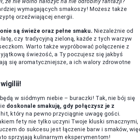
ł, że nie wolno nałożyć na nie odrobiny fantazji?
jbardziej wymagających smakoszy! Możesz także
yptę orzeźwiającej energii.
onie są świeże oraz pełne smaku.
Niezależnie od
ałatę, czy tradycyjną zieloną, każde z tych warzyw
seczkom. Warto także wypróbować połączenie z
wyjątkową świeżość, a Ty poczujesz się jakbyś
tają się aromatyczniejsze, a ich walory zdrowotne
igilii!
 będą w siódmym niebie – buraczki! Tak, nie bój się
nie
doskonale smakują, gdy połączysz je z
it, który na pewno przyciągnie uwagę gości.
kiem fety nie tylko uczyni Twoje kluski smacznymi,
kluczem do sukcesu jest łączenie barw i smaków, wię
lato sprzyjają kulinarnym eksperymentom!