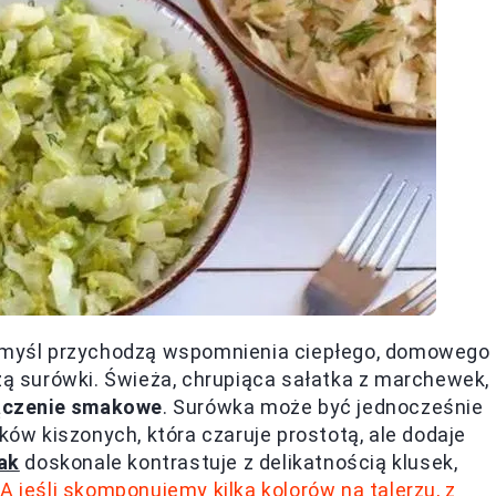
na myśl przychodzą wspomnienia ciepłego, domowego
 surówki. Świeża, chrupiąca sałatka z marchewek,
łączenie smakowe
. Surówka może być jednocześnie
ków kiszonych, która czaruje prostotą, ale dodaje
ak
doskonale kontrastuje z delikatnością klusek,
.
A jeśli skomponujemy kilka kolorów na talerzu, z