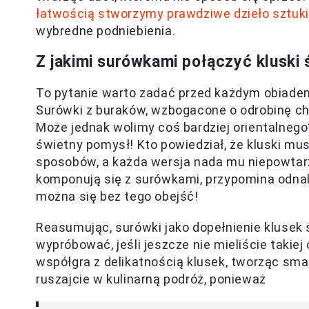
łatwością stworzymy prawdziwe dzieło sztuk
wybredne podniebienia.
Z jakimi surówkami połączyć kluski 
To pytanie warto zadać przed każdym obiad
Surówki z buraków, wzbogacone o odrobinę chr
Może jednak wolimy coś bardziej orientalne
świetny pomysł! Kto powiedział, że kluski m
sposobów, a każda wersja nada mu niepowtarz
komponują się z surówkami, przypomina odnal
można się bez tego obejść!
Reasumując, surówki jako dopełnienie klusek ś
wypróbować, jeśli jeszcze nie mieliście takie
współgra z delikatnością klusek, tworząc sm
ruszajcie w kulinarną podróż, ponieważ