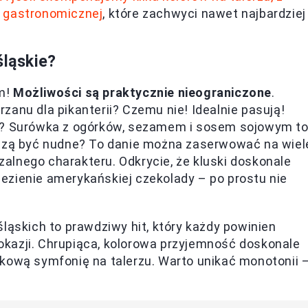
i gastronomicznej
, które zachwyci nawet najbardziej
śląskie?
em!
Możliwości są praktycznie nieograniczone
.
zanu dla pikanterii? Czemu nie! Idealnie pasują!
go? Surówka z ogórków, sezamem i sosem sojowym t
uszą być nudne? To danie można zaserwować na wiel
alnego charakteru. Odkrycie, że kluski doskonale
ezienie amerykańskiej czekolady – po prostu nie
ląskich to prawdziwy hit, który każdy powinien
j okazji. Chrupiąca, kolorowa przyjemność doskonale
akową symfonię na talerzu. Warto unikać monotonii 