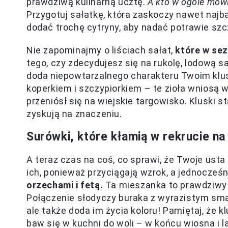
prawdziwą kulinarną ucztę.
A kto w ogóle mówi
Przygotuj sałatkę, która zaskoczy nawet na
dodać trochę cytryny, aby nadać potrawie szcz
Nie zapominajmy o liściach sałat,
które w sez
tego, czy zdecydujesz się na rukolę, lodową s
doda niepowtarzalnego charakteru Twoim klu
koperkiem i szczypiorkiem – te zioła wniosą 
przeniósł się na wiejskie targowisko. Kluski s
zyskują na znaczeniu.
Surówki, które kłamią w rekrucie na w
A teraz czas na coś, co sprawi, że Twoje usta
ich, ponieważ przyciągają wzrok, a jednocześ
orzechami i fetą.
Ta mieszanka to prawdziwy h
Połączenie słodyczy buraka z wyrazistym sma
ale także doda im życia koloru! Pamiętaj, że 
baw się w kuchni do woli – w końcu wiosna i 