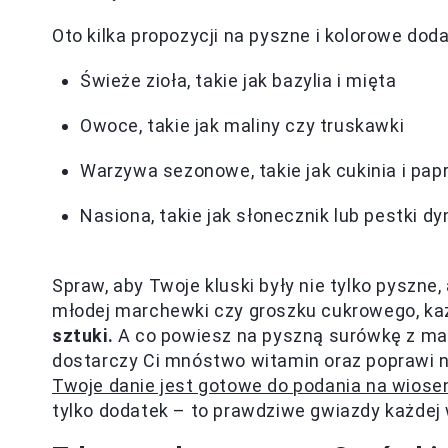
Oto kilka propozycji na pyszne i kolorowe dod
Świeże zioła, takie jak bazylia i mięta
Owoce, takie jak maliny czy truskawki
Warzywa sezonowe, takie jak cukinia i pap
Nasiona, takie jak słonecznik lub pestki dy
Spraw, aby Twoje kluski były nie tylko pyszne,
młodej marchewki czy groszku cukrowego, ka
sztuki.
A co powiesz na pyszną surówkę z m
dostarczy Ci mnóstwo witamin oraz poprawi nas
Twoje danie jest gotowe do podania na wiose
tylko dodatek – to prawdziwe gwiazdy każdej 