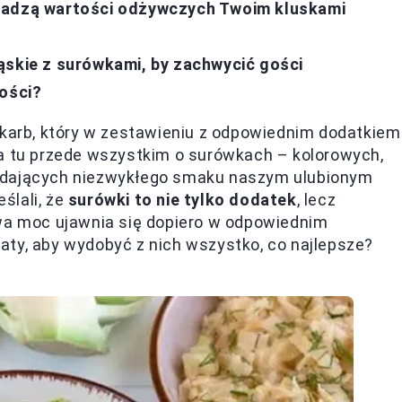
odadzą wartości odżywczych Twoim kluskami
ąskie z surówkami, by zachwycić gości
gości?
skarb, który w zestawieniu z odpowiednim dodatkiem
wa tu przede wszystkim o surówkach – kolorowych,
nadających niezwykłego smaku naszym ulubionym
ślali, że
surówki to nie tylko dodatek
, lecz
iwa moc ujawnia się dopiero w odpowiednim
aty, aby wydobyć z nich wszystko, co najlepsze?