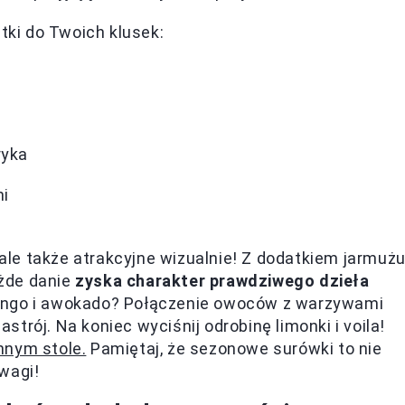
atki do Twoich klusek:
ryka
ni
 ale także atrakcyjne wizualnie! Z dodatkiem jarmużu
żde danie
zyska charakter prawdziwego dzieła
ango i awokado? Połączenie owoców z warzywami
trój. Na koniec wyciśnij odrobinę limonki i voila!
nnym stole.
Pamiętaj, że sezonowe surówki to nie
wagi!