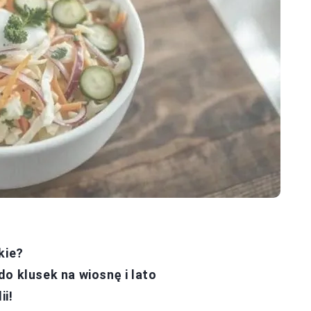
kie?
o klusek na wiosnę i lato
ii!