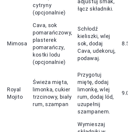
adjustuj smak,
cytryny
łącz składniki.
(opcjonalnie)
Cava, sok
Schłodź
pomarańczowy,
kieliszki, wlej
plasterek
Mimosa
sok, dodaj
8.5
pomarańczy,
Cava, udekoruj,
kostki lodu
podawaj.
(opcjonalnie)
Przygotuj
Świeża mięta,
miętę, dodaj
Royal
limonka, cukier
limonkę, wlej
9.0
Mojito
trzcinowy, biały
rum, dodaj lód,
rum, szampan
uzupełnij
szampanem.
Wymieszaj
składniki w