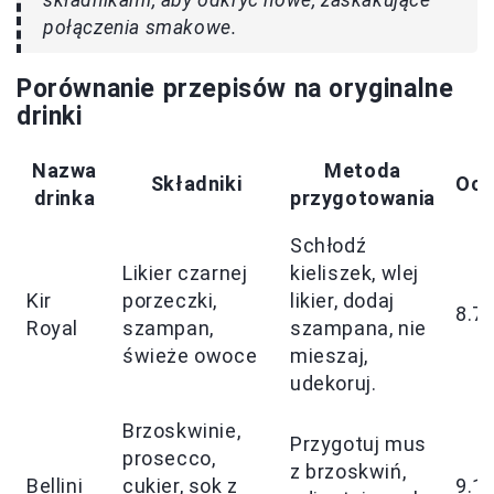
składnikami, aby odkryć nowe, zaskakujące
połączenia smakowe.
Porównanie przepisów na oryginalne
drinki
Nazwa
Metoda
Składniki
Oce
drinka
przygotowania
Schłodź
Likier czarnej
kieliszek, wlej
Kir
porzeczki,
likier, dodaj
8.7
Royal
szampan,
szampana, nie
świeże owoce
mieszaj,
udekoruj.
Brzoskwinie,
Przygotuj mus
prosecco,
z brzoskwiń,
Bellini
cukier, sok z
9.1