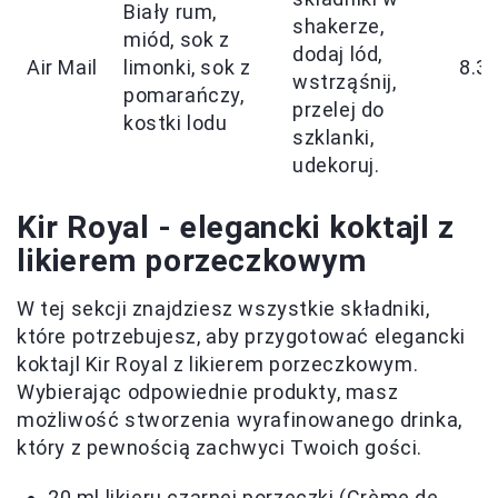
Biały rum,
shakerze,
miód, sok z
dodaj lód,
Air Mail
limonki, sok z
8.3
wstrząśnij,
pomarańczy,
przelej do
kostki lodu
szklanki,
udekoruj.
Kir Royal - elegancki koktajl z
likierem porzeczkowym
W tej sekcji znajdziesz wszystkie składniki,
które potrzebujesz, aby przygotować elegancki
koktajl Kir Royal z likierem porzeczkowym.
Wybierając odpowiednie produkty, masz
możliwość stworzenia wyrafinowanego drinka,
który z pewnością zachwyci Twoich gości.
20 ml likieru czarnej porzeczki (Crème de