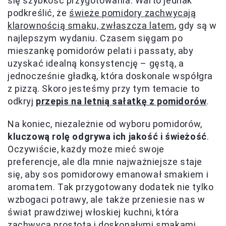
się szybkość przygotowania. Warto jednak
podkreślić, że
świeże pomidory zachwycają
klarownością smaku, zwłaszcza latem
, gdy są w
najlepszym wydaniu. Czasem sięgam po
mieszankę pomidorów pelati i passaty, aby
uzyskać idealną konsystencję – gęstą, a
jednocześnie gładką, która doskonale współgra
z pizzą. Skoro jesteśmy przy tym temacie to
odkryj
przepis na letnią sałatkę z pomidorów
.
Na koniec, niezależnie od wyboru pomidorów,
kluczową rolę odgrywa ich jakość i świeżość
.
Oczywiście, każdy może mieć swoje
preferencje, ale dla mnie najważniejsze staje
się, aby sos pomidorowy emanował smakiem i
aromatem. Tak przygotowany dodatek nie tylko
wzbogaci potrawy, ale także przeniesie nas w
świat prawdziwej włoskiej kuchni, która
zachwyca prostotą i doskonałymi smakami.