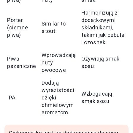
Harmonizują z
Porter
dodatkowymi
Similar to
(ciemne
składnikami,
stout
piwa)
takimi jak cebula
i czosnek
Wprowadzają
Piwa
Ożywiają smak
nuty
pszeniczne
sosu
owocowe
Dodają
wyrazistości
Wzbogacają
IPA
dzięki
smak sosu
chmielowym
aromatom
Ciekawostką jest, że dodanie piwa do sosu