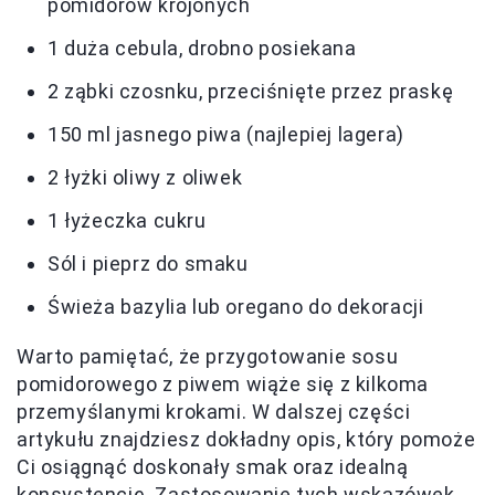
pomidorów krojonych
1 duża cebula, drobno posiekana
2 ząbki czosnku, przeciśnięte przez praskę
150 ml jasnego piwa (najlepiej lagera)
2 łyżki oliwy z oliwek
1 łyżeczka cukru
Sól i pieprz do smaku
Świeża bazylia lub oregano do dekoracji
Warto pamiętać, że przygotowanie sosu
pomidorowego z piwem wiąże się z kilkoma
przemyślanymi krokami. W dalszej części
artykułu znajdziesz dokładny opis, który pomoże
Ci osiągnąć doskonały smak oraz idealną
konsystencję. Zastosowanie tych wskazówek